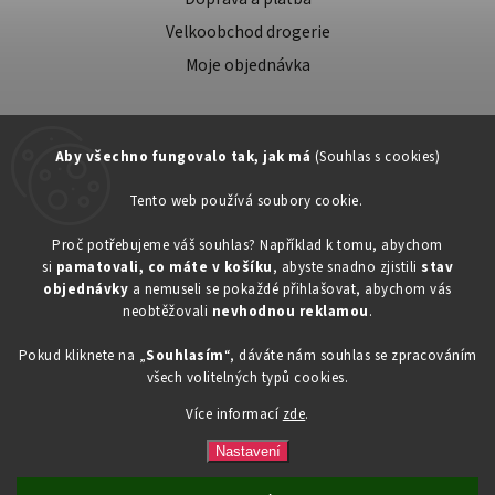
Velkoobchod drogerie
Moje objednávka
Aby všechno fungovalo tak, jak má
(Souhlas s cookies)
Tento web používá soubory cookie.
Zákaznická podpora:
Proč potřebujeme váš souhlas? Například k tomu, abychom
si
pamatovali, co máte v košíku
, abyste snadno zjistili
stav
734603917
objednávky
a nemuseli se pokaždé přihlašovat, abychom vás
eshop@toner-rl.cz
neobtěžovali
nevhodnou reklamou
.
Pokud kliknete na „
Souhlasím
“, dáváte nám souhlas se zpracováním
všech volitelných typů cookies.
Více informací
zde
.
Copyright 2026
Drogerka24.cz
. Všechna práva vyhrazena.
Vytvořil
Shoptet
| Design
Shoptak.cz
Nastavení