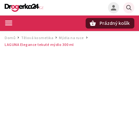
Prázdný košík
Hledat
Domů
Tělová kosmetika
Mýdla na ruce
/
/
/
LAGUNA Elegance tekuté mýdlo 300 ml