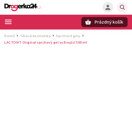
Prázdný košík
Hledat
Domů
Tělová kosmetika
Sprchové gely
/
/
/
LACTOVIT Original sprchový gel vyživující 500 ml