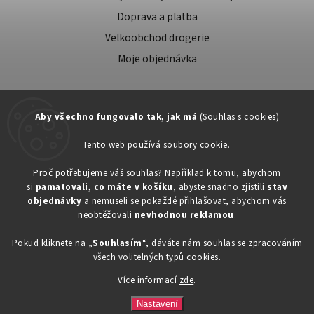
Doprava a platba
Velkoobchod drogerie
Moje objednávka
Aby všechno fungovalo tak, jak má
(Souhlas s cookies)
Tento web používá soubory cookie.
Zákaznická podpora:
Proč potřebujeme váš souhlas? Například k tomu, abychom
si
pamatovali, co máte v košíku
, abyste snadno zjistili
stav
734603917
objednávky
a nemuseli se pokaždé přihlašovat, abychom vás
eshop@toner-rl.cz
neobtěžovali
nevhodnou reklamou
.
Pokud kliknete na „
Souhlasím
“, dáváte nám souhlas se zpracováním
všech volitelných typů cookies.
Více informací
zde
.
Copyright 2026
Drogerka24.cz
. Všechna práva vyhrazena.
Vytvořil
Shoptet
| Design
Shoptak.cz
Nastavení