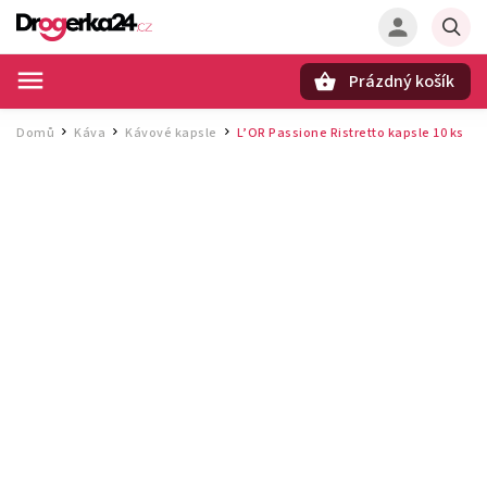
Prázdný košík
Hledat
Domů
Káva
Kávové kapsle
L’OR Passione Ristretto kapsle 10 ks
/
/
/