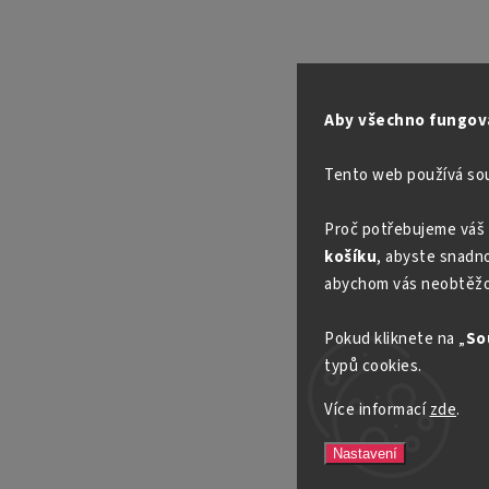
Aby všechno fungova
Tento web používá so
Proč potřebujeme váš 
košíku
, abyste snadno 
abychom vás neobtěžo
Pokud kliknete na „
So
typů cookies.
Více informací
zde
.
Nastavení