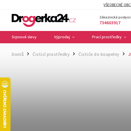
VŠEOBECNÉ OBC
Zákaznická podpor
734603917
Srpnové slevy
Výprodej
Prací prostředky
Domů
Čisticí prostředky
Čističe do koupelny
J
/
/
/