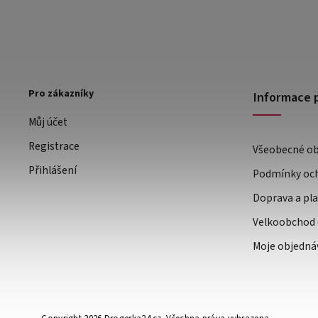
Pro zákazníky
Informace 
Můj účet
Registrace
Všeobecné o
Přihlášení
Podmínky och
Doprava a pl
Velkoobchod 
Moje objedná