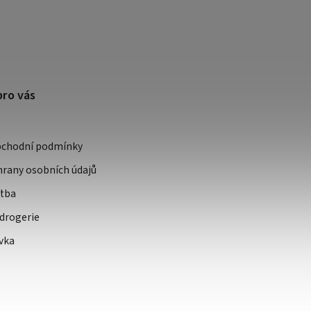
pro vás
bchodní podmínky
rany osobních údajů
atba
drogerie
vka