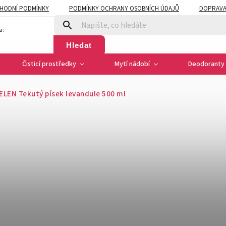
HODNÍ PODMÍNKY
PODMÍNKY OCHRANY OSOBNÍCH ÚDAJŮ
DOPRAVA
a:
Hledat
Čisticí prostředky
Mytí nádobí
Deodoranty 
ELEN Tekutý písek levandule 500 ml