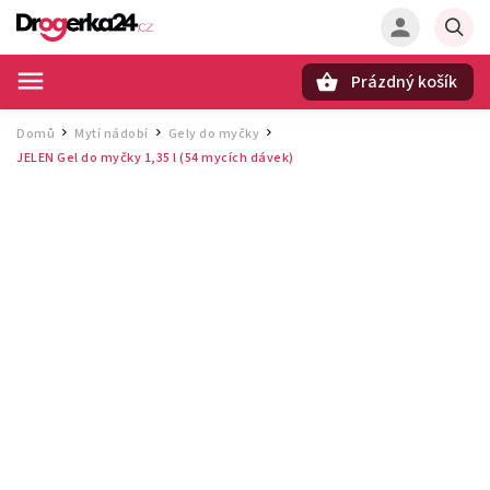
Prázdný košík
Hledat
Domů
Mytí nádobí
Gely do myčky
/
/
/
JELEN Gel do myčky 1,35 l (54 mycích dávek)