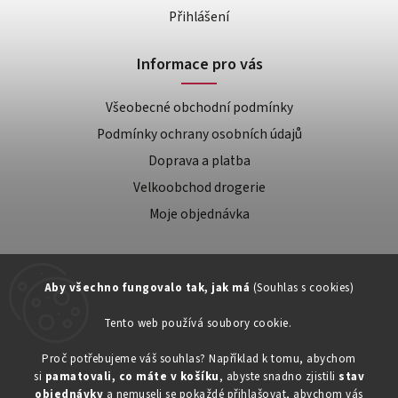
Přihlášení
Informace pro vás
Všeobecné obchodní podmínky
Podmínky ochrany osobních údajů
Doprava a platba
Velkoobchod drogerie
Moje objednávka
Aby všechno fungovalo tak, jak má
(Souhlas s cookies)
Tento web používá soubory cookie.
Zákaznická podpora:
Proč potřebujeme váš souhlas? Například k tomu, abychom
si
pamatovali, co máte v košíku
, abyste snadno zjistili
stav
734603917
objednávky
a nemuseli se pokaždé přihlašovat, abychom vás