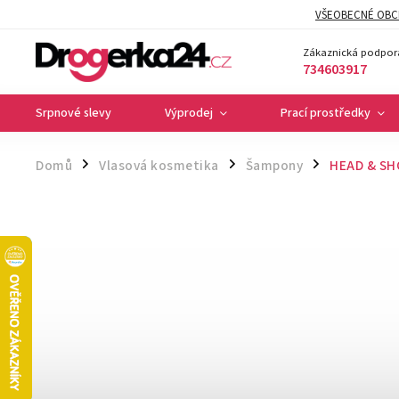
VŠEOBECNÉ OBC
Zákaznická podpor
734603917
Srpnové slevy
Výprodej
Prací prostředky
Domů
Vlasová kosmetika
Šampony
HEAD & SH
/
/
/