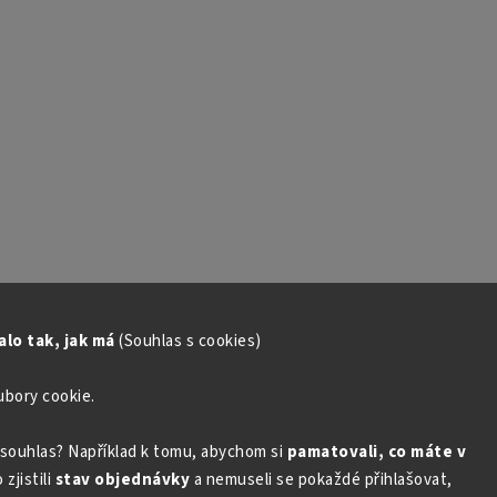
lo tak, jak má
(Souhlas s cookies)
ubory cookie.
souhlas? Například k tomu, abychom si
pamatovali, co máte v
zjistili
stav objednávky
a nemuseli se pokaždé přihlašovat,