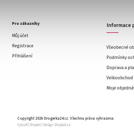
Pro zákazníky
Informace 
Můj účet
Registrace
Všeobecné o
Přihlášení
Podmínky och
Doprava a pl
Velkoobchod 
Moje objedná
Copyright 2026
Drogerka24.cz
. Všechna práva vyhrazena.
Vytvořil
Shoptet
| Design
Shoptak.cz