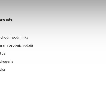
pro vás
bchodní podmínky
rany osobních údajů
atba
drogerie
vka