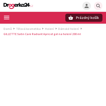
Prázdný košík
Hledat
Domů
Tělová kosmetika
Holení
Dámské holení
/
/
/
/
GILLETTE Satin Care Radiant Apricot gel na holení 200 ml