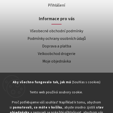
Přihlášení
Informace pro vás
Všeobecné obchodní podmínky
Podmínky ochrany osobních údajů
Doprava a platba
Velkoobchod drogerie
Moje objednávka
Aby všechno fungovalo tak, jak má
(Souhlas s cookies)
Tento web používá soubory cookie.
Zákaznická podpora:
Proč potřebujeme váš souhlas? Například k tomu, abychom
si
pamatovali, co máte v košíku
, abyste snadno zjistili
stav
734603917
objednávky
a nemuseli se pokaždé přihlašovat, abychom vás